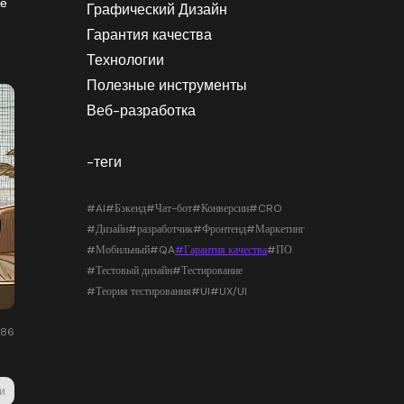
ке
Графический Дизайн
Гарантия качества
Технологии
Полезные инструменты
Веб-разработка
-теги
#AI
#Бэкенд
#Чат-бот
#Конверсии
#CRO
#Дизайн
#разработчик
#Фронтенд
#Маркетинг
#Мобильный
#QA
#Гарантия качества
#ПО
#Тестовый дизайн
#Тестирование
#Теория тестирования
#UI
#UX/UI
186
и