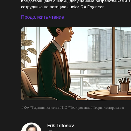
предотвращают ошибки, допущенные разработчиками. Р
сотрудника на позицию Junior QA Engineer.
Продолжить чтение
#QA
#Гарантия качества
#ПО
#Тестирование
#Теория тестирования
Erik Trifonov