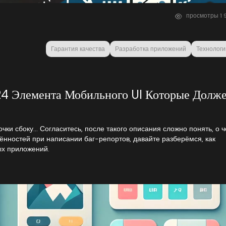
просмотры
1
9
Гарантия качества
Разработка приложений
Технологи
24 Элемента Мобильного UI Которые Долж
очки сбоку… Согласитесь, после такого описания сложно понять, о 
ённостей при написании баг-репортов, давайте разберёмся, как
х приложений.