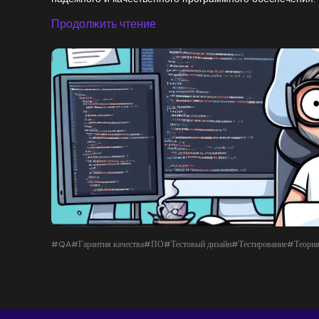
Продолжить чтение
#QA
#Гарантия качества
#ПО
#Тестовый дизайн
#Тестирование
#Теория