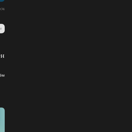
74
и
ен
чём