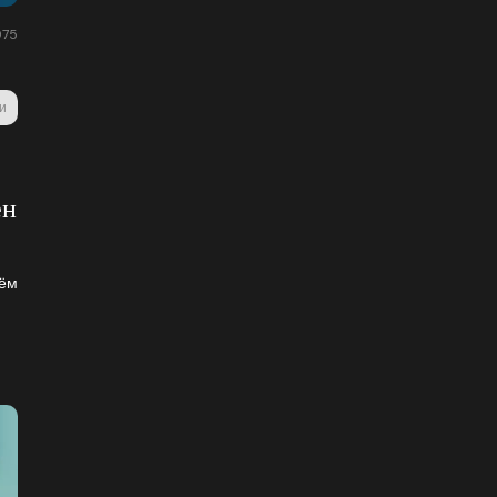
75
и
ен
чём