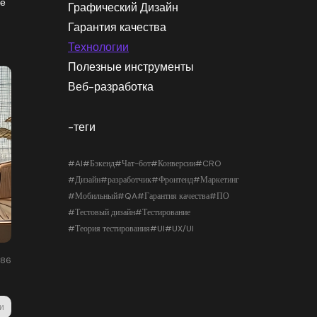
ке
Графический Дизайн
Гарантия качества
Технологии
Полезные инструменты
Веб-разработка
-теги
#AI
#Бэкенд
#Чат-бот
#Конверсии
#CRO
#Дизайн
#разработчик
#Фронтенд
#Маркетинг
#Мобильный
#QA
#Гарантия качества
#ПО
#Тестовый дизайн
#Тестирование
#Теория тестирования
#UI
#UX/UI
186
и