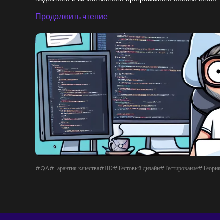
Продолжить чтение
#QA
#Гарантия качества
#ПО
#Тестовый дизайн
#Тестирование
#Теория