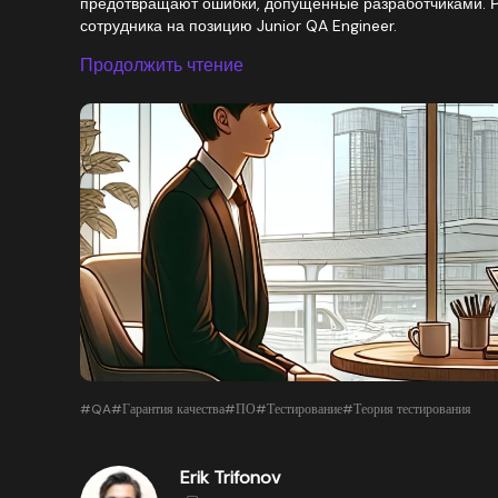
предотвращают ошибки, допущенные разработчиками. Р
сотрудника на позицию Junior QA Engineer.
Продолжить чтение
#QA
#Гарантия качества
#ПО
#Тестирование
#Теория тестирования
Erik Trifonov