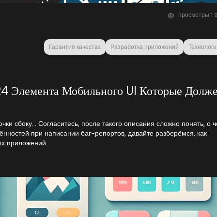
просмотры
1
9
Гарантия качества
Разработка приложений
Технологи
24 Элемента Мобильного UI Которые Долж
очки сбоку… Согласитесь, после такого описания сложно понять, о 
ённостей при написании баг-репортов, давайте разберёмся, как
х приложений.